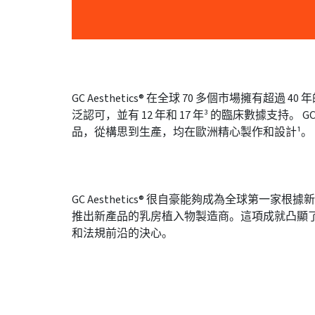
GC Aesthetics® 在全球 70 多個市場擁有超過
泛認可，並有 12 年和 17 年³ 的臨床數據支持。
品，從構思到生產，均在歐洲精心製作和設計¹。
GC Aesthetics® 很自豪能夠成為全球第一家根據
推出新產品的乳房植入物製造商。這項成就凸顯
和法規前沿的決心。