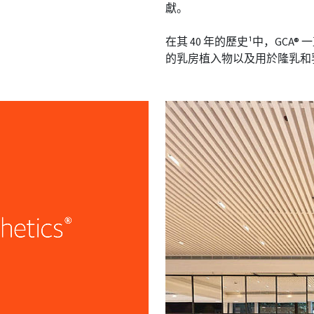
獻。
在其 40 年的歷史¹中，GC
的乳房植入物以及用於隆乳和