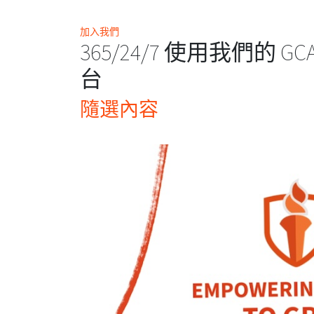
加入我們
365/24/7 使用我們的 GCA
台
隨選內容